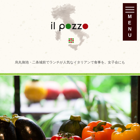
烏丸御池・二条城前でランチが人気なイタリアンで食事を。女子会にも