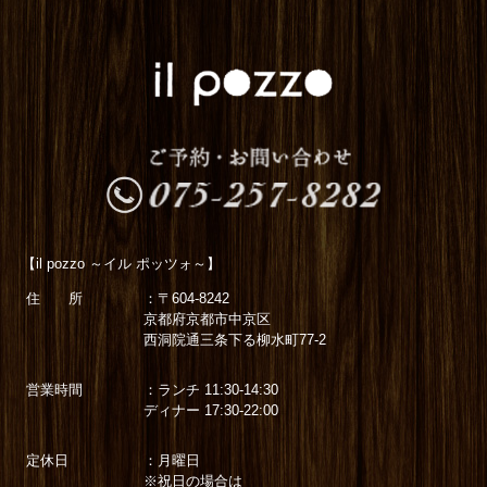
【il pozzo ～イル ポッツォ～】
住 所
：〒604-8242
京都府京都市中京区
西洞院通三条下る柳水町77-2
営業時間
：ランチ 11:30-14:30
ディナー 17:30-22:00
定休日
：月曜日
※祝日の場合は